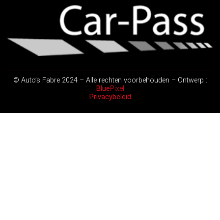
© Auto’s Fabre 2024 – Alle rechten voorbehouden – Ontwerp :
Blue
Pixel
Privacybeleid