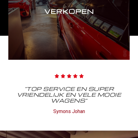
VERKOPEN
LEES VERDER





"TOP SERVICE EN SUPER
VRIENDELIJK EN VELE MOOIE
WAGENS"
VERKOPEN
Symons Johan
LEES VERDER