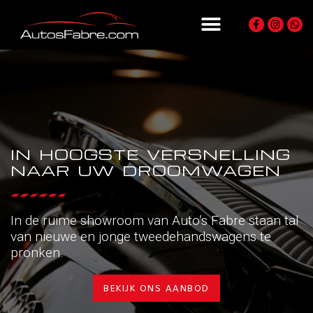
IN HOOGSTE VERSNELLING
NAAR UW DROOMWAGEN
In de ruime showroom van Auto’s Fabre staan tal
van nieuwe en jonge tweedehandswagens te
pronken.
BEKIJK ONS AANBOD