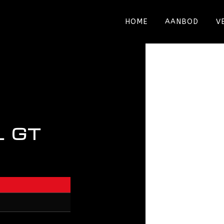
HOME
AANBOD
V
L GT