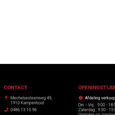
CONTACT
OPENINGSTIJD
Mechelsesteenweg 49,
Afdeling verkoo
1910 Kampenhout
Din. - Vrij. : 9:00 - 18
0486 13 10 96
Zaterdag : 9:30 - 15
Gesloten op zonda