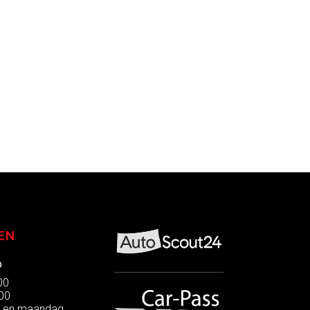
EN
p
:00
:00
g en maandag