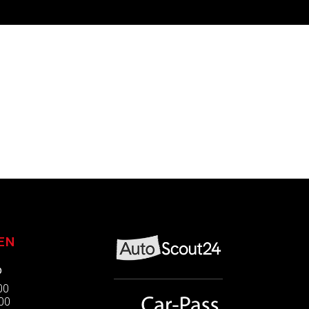
EN
p
:00
:00