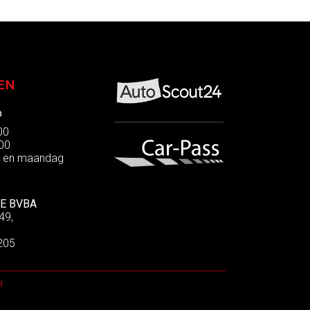
EN
p
:00
:00
g en maandag
E BVBA
49,
205
l