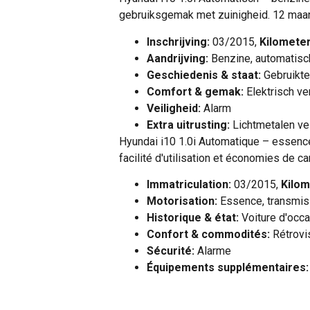
gebruiksgemak met zuinigheid. 12 maan
Inschrijving:
03/2015,
Kilometer
Aandrijving:
Benzine, automatisch
Geschiedenis & staat:
Gebruikte
Comfort & gemak:
Elektrisch ve
Veiligheid:
Alarm
Extra uitrusting:
Lichtmetalen ve
Hyundai i10 1.0i Automatique – essence 
facilité d'utilisation et économies de c
Immatriculation:
03/2015,
Kilom
Motorisation:
Essence, transmiss
Historique & état:
Voiture d'occa
Confort & commodités:
Rétrovis
Sécurité:
Alarme
Équipements supplémentaires: