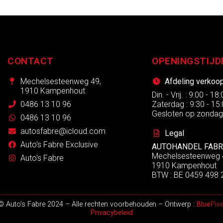
CONTACT
OPENINGSTIJD
Mechelsesteenweg 49,
Afdeling verkoo
1910 Kampenhout
Din. - Vrij. : 9:00 - 18
0486 13 10 96
Zaterdag : 9:30 - 15
Gesloten op zonda
0486 13 10 96
autosfabre@icloud.com
Legal
Auto's Fabre Exclusive
AUTOHANDEL FABR
Mechelsesteenweg 
Auto's Fabre
1910 Kampenhout
BTW : BE 0459 498 
© Auto’s Fabre 2024 – Alle rechten voorbehouden – Ontwerp :
Blue
Pixe
Privacybeleid