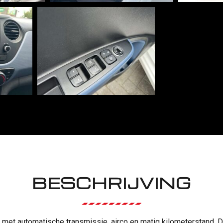
BESCHRIJVING
 met automatische transmissie, airco en matig kilometerstand. D