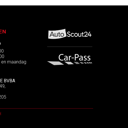
EN
p
:00
:00
g en maandag
E BVBA
49,
205
l