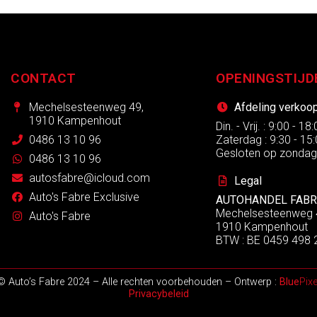
CONTACT
OPENINGSTIJD
Mechelsesteenweg 49,
Afdeling verkoo
1910 Kampenhout
Din. - Vrij. : 9:00 - 18
0486 13 10 96
Zaterdag : 9:30 - 15
Gesloten op zonda
0486 13 10 96
autosfabre@icloud.com
Legal
Auto's Fabre Exclusive
AUTOHANDEL FABR
Mechelsesteenweg 
Auto's Fabre
1910 Kampenhout
BTW : BE 0459 498 
© Auto’s Fabre 2024 – Alle rechten voorbehouden – Ontwerp :
Blue
Pixe
Privacybeleid