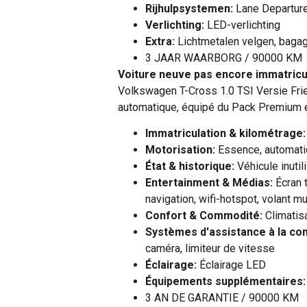
Rijhulpsystemen:
Lane Departure
Verlichting:
LED-verlichting
Extra:
Lichtmetalen velgen, baga
3 JAAR WAARBORG / 90000 KM
Voiture neuve pas encore immatricule
Volkswagen T-Cross 1.0 TSI Versie Fr
automatique, équipé du Pack Premium et
Immatriculation & kilométrage:
Motorisation:
Essence, automati
État & historique:
Véhicule inutil
Entertainment & Médias:
Écran 
navigation, wifi-hotspot, volant mu
Confort & Commodité:
Climatisa
Systèmes d'assistance à la con
caméra, limiteur de vitesse
Éclairage:
Éclairage LED
Équipements supplémentaires:
3 AN DE GARANTIE / 90000 KM