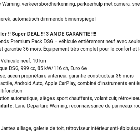
 Warning, verkeersbordherkenning, parkeerhulp met camera, snel
gerek, automatisch dimmende binnenspiegel
r !! Super DEAL !!! 3 AN DE GARANTIE !!!!
iends Premium Pack DSG – véhicule entièrement neuf avec seul
 garantie 36 mois. Équipement très complet pour le confort et la
Véhicule neuf, 10 km
que DSG, 999 cc, 85 kW/116 ch, Euro 6e
isé, aucun propriétaire antérieur, garantie constructeur 36 mois
tactile, Android Auto, Apple CarPlay, combiné d'instruments ent
ltifonction
tion automatique, sièges sport chauffants, volant cuir, rétrovise
duite:
Lane Departure Warning, reconnaissance de panneaux rout
Jantes alliage, galerie de toit, rétroviseur intérieur anti-éblou