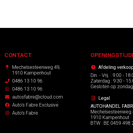
CONTACT
OPENINGSTIJD
Mechelsesteenweg 49,
Afdeling verkoo
1910 Kampenhout
Din. - Vrij. : 9:00 - 18
0486 13 10 96
Zaterdag : 9:30 - 15
Gesloten op zonda
0486 13 10 96
autosfabre@icloud.com
Legal
Auto's Fabre Exclusive
AUTOHANDEL FABR
Mechelsesteenweg 
Auto's Fabre
1910 Kampenhout
BTW : BE 0459 498 