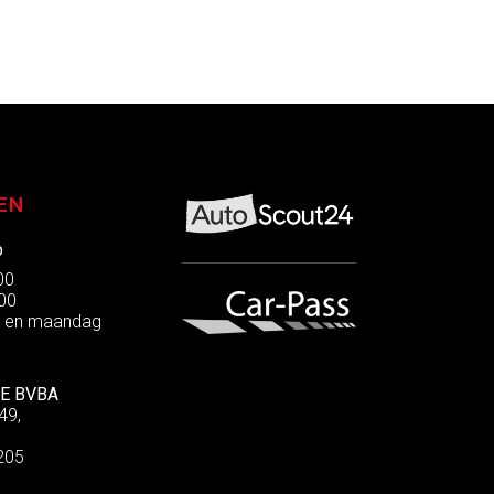
EN
p
:00
:00
g en maandag
E BVBA
49,
205