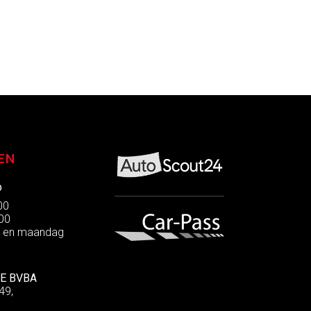
EN
p
:00
:00
g en maandag
E BVBA
49,