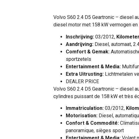
Volvo S60 2.4 D5 Geartronic – diesel au
diesel motor met 158 kW vermogen en zee
Inschrijving:
03/2012,
Kilometer
Aandrijving:
Diesel, automaat, 2.
Comfort & Gemak:
Automatische 
sportzetels
Entertainment & Media:
Multifun
Extra Uitrusting:
Lichtmetalen ve
DEALER PRICE
Volvo S60 2.4 D5 Geartronic – diesel a
cylindres puissant de 158 kW et très éc
Immatriculation:
03/2012,
Kilom
Motorisation:
Diesel, automatiqu
Confort & Commodité:
Climatisa
panoramique, sièges sport
Entertainment & Media:
Volant m