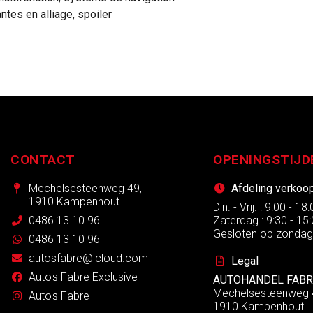
ntes en alliage, spoiler
CONTACT
OPENINGSTIJD
Mechelsesteenweg 49,
Afdeling verkoo
1910 Kampenhout
Din. - Vrij. : 9:00 - 18
0486 13 10 96
Zaterdag : 9:30 - 15
Gesloten op zonda
0486 13 10 96
autosfabre@icloud.com
Legal
Auto's Fabre Exclusive
AUTOHANDEL FABR
Mechelsesteenweg 
Auto's Fabre
1910 Kampenhout